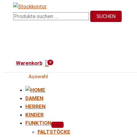
Zum
Inhalt
Suchen
SUCHEN
springen
nach:
Warenkorb
Auswahl
DAMEN
HERREN
KINDER
FUNKTION
FALTSTÖCKE