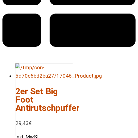
2er Set Big
Foot
Antirutschpuffer
29,43
€
inkl. MwSt.