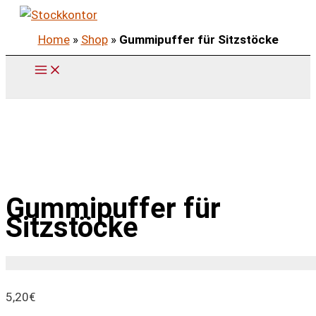
Zum
Inhalt
Home
»
Shop
»
Gummipuffer für Sitzstöcke
springen
Gummipuffer für
Sitzstöcke
5,20
€