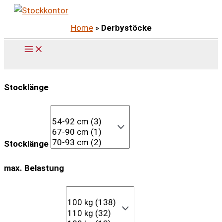
Zum
Inhalt
Home
»
Derbystöcke
springen
Stocklänge
Stocklänge
max. Belastung