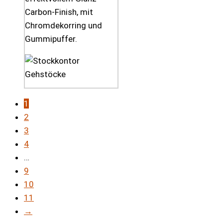
Carbon-Finish, mit
Chromdekorring und
Gummipuffer.
1
2
3
4
…
9
10
11
→