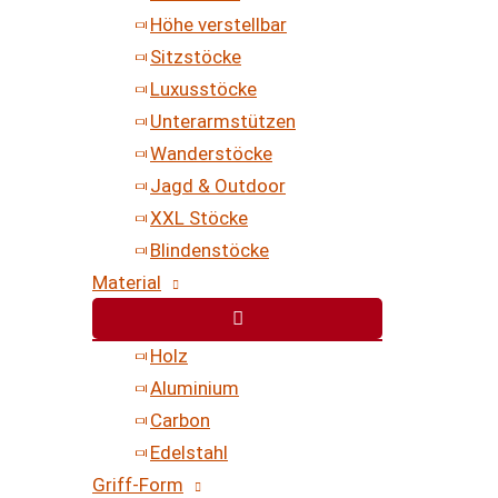
Höhe verstellbar
Sitzstöcke
Luxusstöcke
Unterarmstützen
Wanderstöcke
Jagd & Outdoor
XXL Stöcke
Blindenstöcke
Material
Holz
Aluminium
Carbon
Edelstahl
Griff-Form