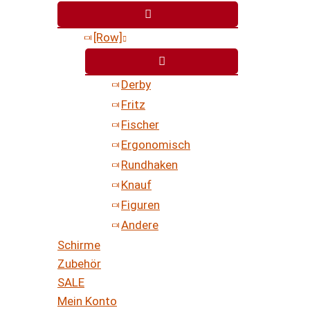
[Row]
Derby
Fritz
Fischer
Ergonomisch
Rundhaken
Knauf
Figuren
Andere
Schirme
Zubehör
SALE
Mein Konto