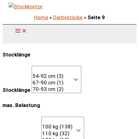
Zum
Inhalt
Home
»
Derbystöcke
»
Seite 9
springen
Stocklänge
Stocklänge
max. Belastung