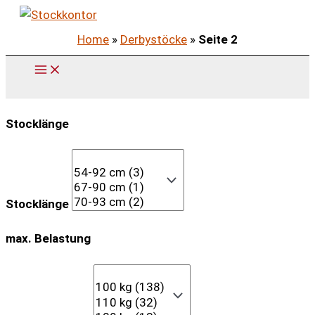
Zum
Inhalt
Home
»
Derbystöcke
»
Seite 2
springen
Stocklänge
Stocklänge
max. Belastung