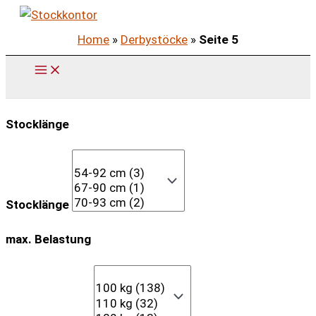
Zum
Inhalt
Home
»
Derbystöcke
»
Seite 5
springen
Stocklänge
Stocklänge
max. Belastung