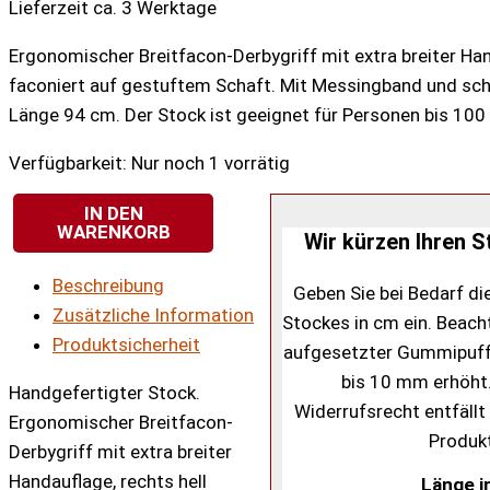
Lieferzeit ca. 3 Werktage
Ergonomischer Breitfacon-Derbygriff mit extra breiter Han
faconiert auf gestuftem Schaft. Mit Messingband und s
Länge 94 cm. Der Stock ist geeignet für Personen bis 100
Verfügbarkeit:
Nur noch 1 vorrätig
IN DEN
WARENKORB
Facon-
Wir kürzen Ihren S
Derby
Beschreibung
ergonomischer
Geben Sie bei Bedarf d
Zusätzliche Information
Holzstock
Stockes in cm ein. Beacht
Produktsicherheit
dunkel
aufgesetzter Gummipuff
ombré
bis 10 mm erhöht
Handgefertigter Stock.
Menge
Widerrufsrecht entfällt 
Ergonomischer Breitfacon-
Produk
Derbygriff mit extra breiter
Handauflage, rechts hell
Länge i