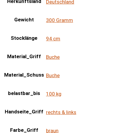
Herkunftsland
Deutschland
Gewicht
300 Gramm
Stocklänge
94 cm
Material_Griff
Buche
Material_Schuss
Buche
belastbar_bis
100 kg
Handseite_Griff
rechts & links
Farbe_Griff
braun