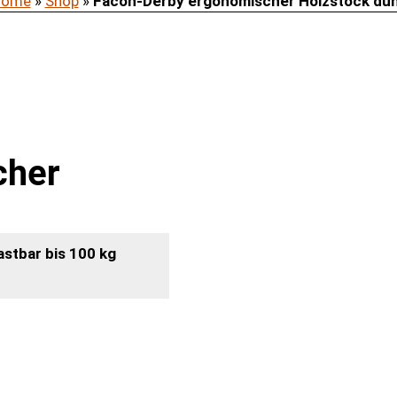
Home
»
Shop
»
Facon-Derby ergonomischer Holzstock du
cher
astbar bis 100 kg