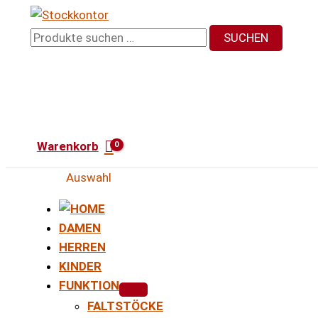
Zum
Inhalt
Suchen
SUCHEN
springen
nach:
Warenkorb
Auswahl
DAMEN
HERREN
KINDER
FUNKTION
FALTSTÖCKE