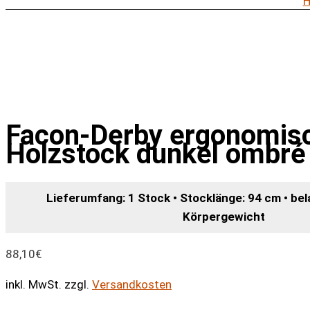
Facon-Derby ergonomis
Holzstock dunkel ombré
Lieferumfang: 1 Stock • Stocklänge: 94 cm • bel
Körpergewicht
88,10
€
inkl. MwSt.
zzgl.
Versandkosten