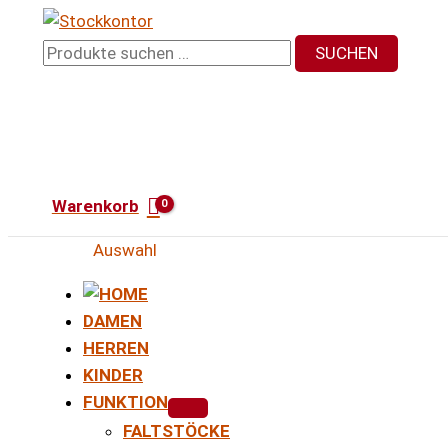
Zum
Inhalt
Suchen
SUCHEN
springen
nach:
Warenkorb
Auswahl
DAMEN
HERREN
KINDER
FUNKTION
FALTSTÖCKE