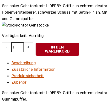
Schlanker Gehstock mit L-DERBY-Griff aus echtem, deuts
Höhenverstellbarer, schwarzer Schuss mit Satin-Finish. 
und Gummipuffer.
Verfügbarkeit:
Vorrätig
Edelholz
-
+
IN DEN
WARENKORB
Step-
Derby
Beschreibung
kirsche
Zusätzliche Information
Menge
Produktsicherheit
Zubehör
Schlanker Gehstock mit L-DERBY-Griff aus echtem, deutsc
Gummipuffer.