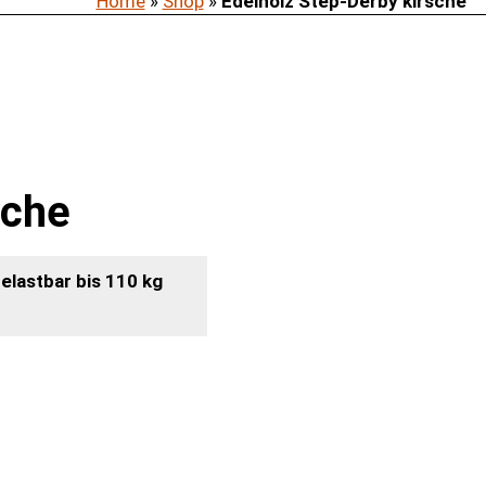
Home
»
Shop
»
Edelholz Step-Derby kirsche
sche
elastbar bis 110 kg