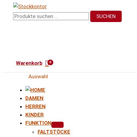
Zum
Inhalt
Suchen
SUCHEN
springen
nach:
Warenkorb
Auswahl
DAMEN
HERREN
KINDER
FUNKTION
FALTSTÖCKE