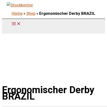
Zum
Inhalt
Home
»
Shop
»
Ergonomischer Derby BRAZIL
springen
Ergonomischer Derby
BRAZIL