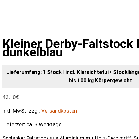
Kleiner Derby-Faltstoc
dunkelblau
Lieferumfang: 1 Stock | incl. Klarsichtetui • Stockläng
bis 100 kg Körpergewicht
42,10
€
inkl. MwSt.
zzgl.
Versandkosten
Lieferzeit ca. 3 Werktage
Schlanker Faltstock aus Aluminium mit Holz-Derbygriff, S