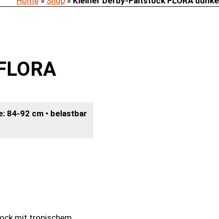
Home
»
Shop
»
Kleiner Derby-Faltstock FLORA dunke
k FLORA
e: 84-92 cm • belastbar
tock mit tropischem