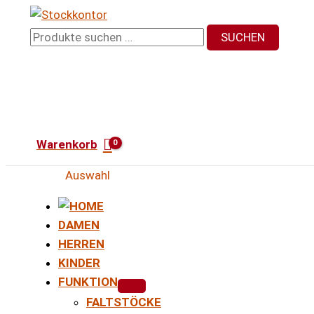
Zum
Inhalt
Suchen
SUCHEN
springen
nach:
Warenkorb
Auswahl
DAMEN
HERREN
KINDER
FUNKTION
FALTSTÖCKE