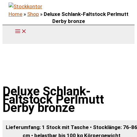
Zum
Home
»
Shop
»
Deluxe Schlank-Faltstock Perlmutt
Inhalt
Derby bronze
springen
Deluxe Schlank-
Faltstock Perlmutt
Derby bronze
Lieferumfang: 1 Stock mit Tasche • Stocklänge: 76-8
cm • belastbar bis 100 kg Körpergewicht