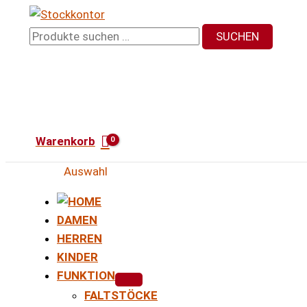
Zum
Inhalt
Suchen
SUCHEN
springen
nach:
Warenkorb
Auswahl
DAMEN
HERREN
KINDER
FUNKTION
FALTSTÖCKE