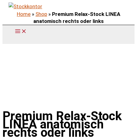
Zum
Home
»
Shop
»
Premium Relax-Stock LINEA
Inhalt
anatomisch rechts oder links
springen
Premium Relax-Stock
LINEA anatomisch
rechts oder links