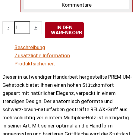
Kommentare
Premium
-
+
IN DEN
WARENKORB
Relax-
Stock
Beschreibung
LINEA
Zusätzliche Information
anatomisch
Produktsicherheit
rechts
oder
Dieser in aufwendiger Handarbeit hergestellte PREMIUM-
links
Gehstock bietet Ihnen einen hohen Stützkomfort
Menge
gepaart mit natürlicher Eleganz, verpackt in einem
trendigen Design. Der anatomisch geformte und
schwarz-braun-naturfarben gestreifte RELAX-Griff aus
mehrschichtig verleimtem Multiplex-Holz ist einzigartig
in seiner Art. Mit seiner optimal an die Handform
angepassten und breiteren Grifffläche wird die Stützlast