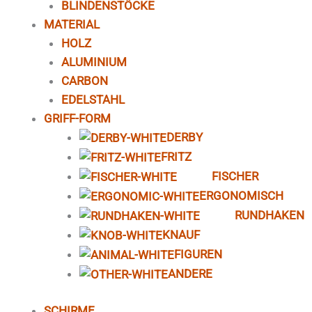
BLINDENSTÖCKE
MATERIAL
HOLZ
ALUMINIUM
CARBON
EDELSTAHL
GRIFF-FORM
DERBY
FRITZ
FISCHER
ERGONOMISCH
RUNDHAKEN
KNAUF
FIGUREN
ANDERE
SCHIRME