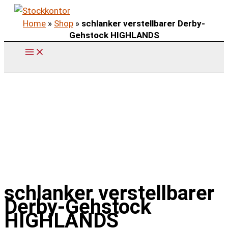
Zum
Home
»
Shop
»
schlanker verstellbarer Derby-
Inhalt
Gehstock HIGHLANDS
springen
schlanker verstellbarer
Derby-Gehstock
HIGHLANDS