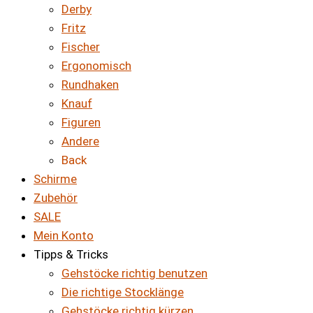
Derby
Fritz
Fischer
Ergonomisch
Rundhaken
Knauf
Figuren
Andere
Back
Schirme
Zubehör
SALE
Mein Konto
Tipps & Tricks
Gehstöcke richtig benutzen
Die richtige Stocklänge
Gehstöcke richtig kürzen