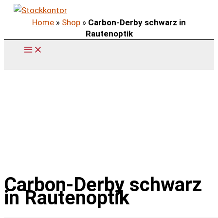
Zum
Home
»
Shop
»
Carbon-Derby schwarz in
Inhalt
Rautenoptik
springen
Carbon-Derby schwarz
in Rautenoptik