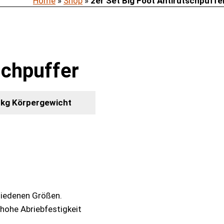
Home
»
Shop
»
2er Set Big Foot Antirutschpuffe
schpuffer
0 kg Körpergewicht
hiedenen Größen.
 hohe Abriebfestigkeit