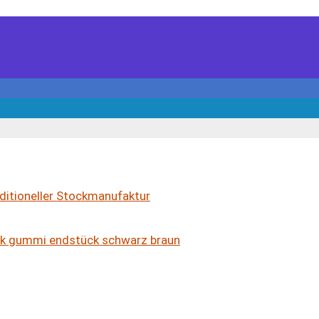
ditioneller Stockmanufaktur
k gummi endstück schwarz braun