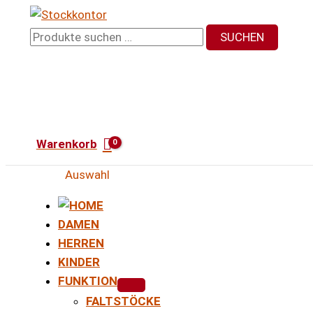
Zum
Inhalt
Suchen
SUCHEN
springen
nach:
Warenkorb
Auswahl
DAMEN
HERREN
KINDER
FUNKTION
FALTSTÖCKE