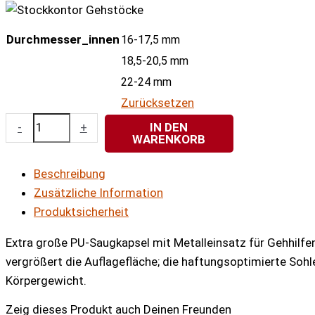
Durchmesser_innen
16-17,5 mm
18,5-20,5 mm
22-24 mm
Zurücksetzen
2er
-
+
IN DEN
WARENKORB
Set
Big
Beschreibung
Foot
Zusätzliche Information
Antirutschpuffer
Produktsicherheit
Menge
Extra große PU-Saugkapsel mit Metalleinsatz für Gehhilfe
vergrößert die Auflagefläche; die haftungsoptimierte Sohl
Körpergewicht.
Zeig dieses Produkt auch Deinen Freunden