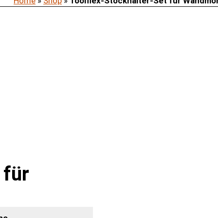
Home
»
Shop
»
Toolflex-Stockhalter-Set für Wandmo
 für