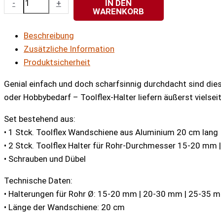
-
+
IN DEN
WARENKORB
Stockhalter-
Set
Beschreibung
für
Zusätzliche Information
Wandmontage
Produktsicherheit
Menge
Genial einfach und doch scharfsinnig durchdacht sind die
oder Hobbybedarf – Toolflex-Halter liefern äußerst viels
Set bestehend aus:
• 1 Stck. Toolflex Wandschiene aus Aluminium 20 cm lang
• 2 Stck. Toolflex Halter für Rohr-Durchmesser 15-20 m
• Schrauben und Dübel
Technische Daten:
• Halterungen für Rohr Ø: 15-20 mm | 20-30 mm | 25-35
• Länge der Wandschiene: 20 cm