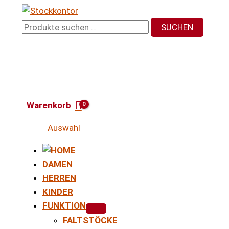
Zum
Inhalt
Suchen
SUCHEN
springen
nach:
Warenkorb
Auswahl
DAMEN
HERREN
KINDER
FUNKTION
FALTSTÖCKE