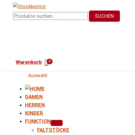
Zum
Inhalt
Suchen
SUCHEN
springen
nach:
Warenkorb
Auswahl
DAMEN
HERREN
KINDER
FUNKTION
FALTSTÖCKE