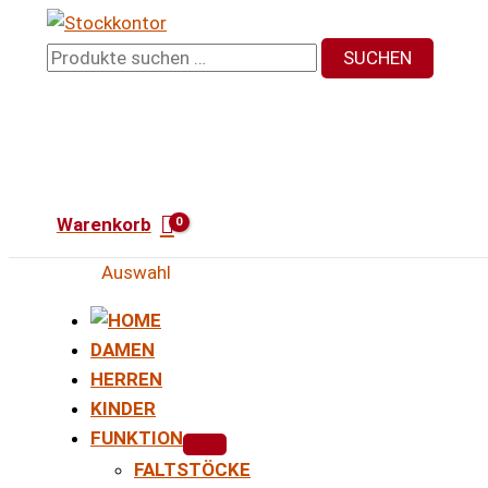
Zum
Inhalt
Suchen
SUCHEN
springen
nach:
Warenkorb
Auswahl
DAMEN
HERREN
KINDER
FUNKTION
FALTSTÖCKE