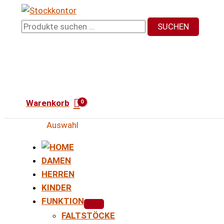
Zum
Inhalt
Suchen
SUCHEN
springen
nach:
Warenkorb
Auswahl
DAMEN
HERREN
KINDER
FUNKTION
FALTSTÖCKE