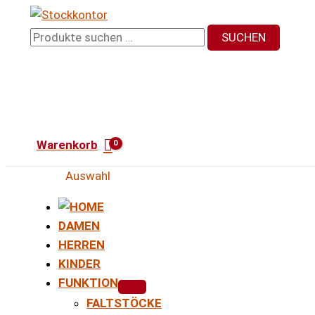
Zum
Inhalt
Suchen
SUCHEN
springen
nach:
Warenkorb
Auswahl
DAMEN
HERREN
KINDER
FUNKTION
FALTSTÖCKE