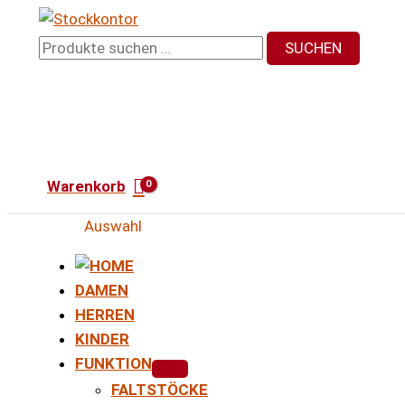
Zum
Inhalt
Suchen
SUCHEN
springen
nach:
Warenkorb
Auswahl
DAMEN
HERREN
KINDER
FUNKTION
FALTSTÖCKE