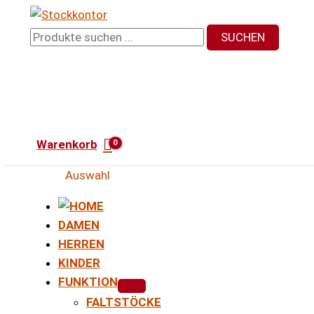
Zum
Inhalt
Suchen
SUCHEN
springen
nach:
Warenkorb
Auswahl
DAMEN
HERREN
KINDER
FUNKTION
FALTSTÖCKE