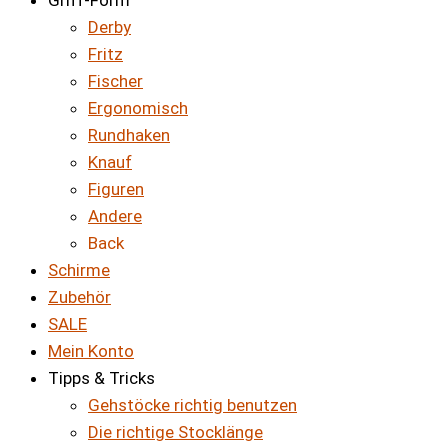
Griff-Form
Derby
Fritz
Fischer
Ergonomisch
Rundhaken
Knauf
Figuren
Andere
Back
Schirme
Zubehör
SALE
Mein Konto
Tipps & Tricks
Gehstöcke richtig benutzen
Die richtige Stocklänge