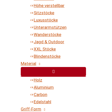
Höhe verstellbar
Sitzstöcke
Luxusstöcke
Unterarmstützen
Wanderstöcke
Jagd & Outdoor
XXL Stöcke
Blindenstöcke
Material
Holz
Aluminium
Carbon
Edelstahl
Griff-Form