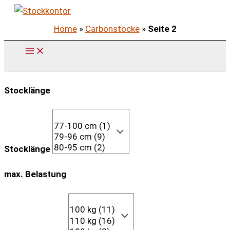
Zum
Inhalt
Home
»
Carbonstöcke
»
Seite 2
springen
Stocklänge
Stocklänge
max. Belastung