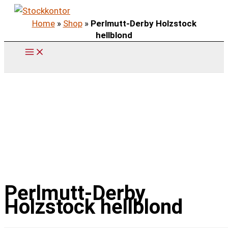
Zum
Home
»
Shop
»
Perlmutt-Derby Holzstock
Inhalt
hellblond
springen
Perlmutt-Derby
Holzstock hellblond