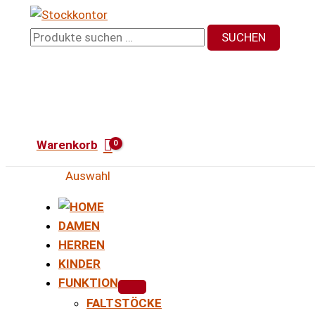
Zum
Inhalt
Suchen
SUCHEN
springen
nach:
Warenkorb
Auswahl
DAMEN
HERREN
KINDER
FUNKTION
FALTSTÖCKE