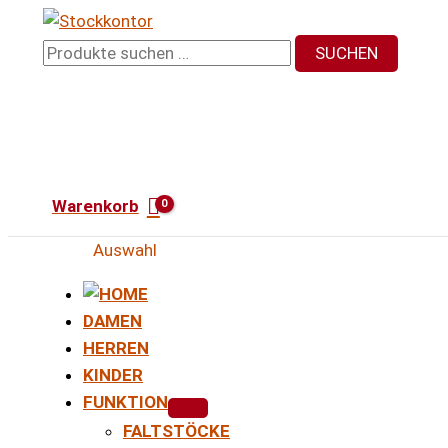
Zum
Inhalt
Suchen
SUCHEN
springen
nach:
Warenkorb
Auswahl
DAMEN
HERREN
KINDER
FUNKTION
FALTSTÖCKE