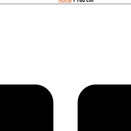
Home
»
160 cm