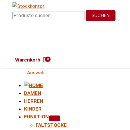
Zum
Inhalt
Suchen
SUCHEN
springen
nach:
Warenkorb
Auswahl
DAMEN
HERREN
KINDER
FUNKTION
FALTSTÖCKE