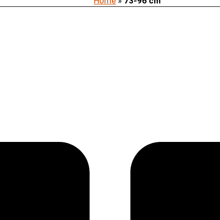
Home
»
73-96 cm