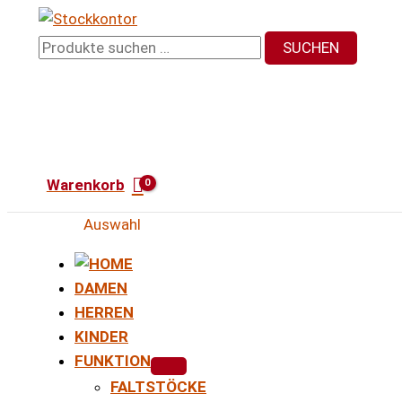
Zum
Inhalt
Suchen
SUCHEN
springen
nach:
Warenkorb
Auswahl
DAMEN
HERREN
KINDER
FUNKTION
FALTSTÖCKE