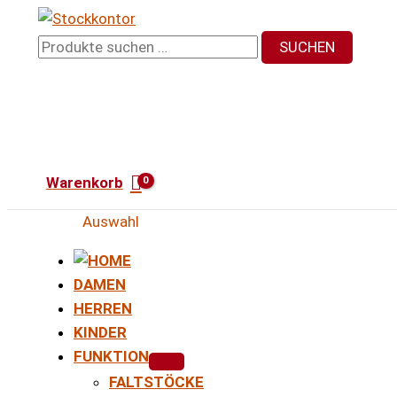
Zum
Inhalt
Suchen
SUCHEN
springen
nach:
Warenkorb
Auswahl
DAMEN
HERREN
KINDER
FUNKTION
FALTSTÖCKE