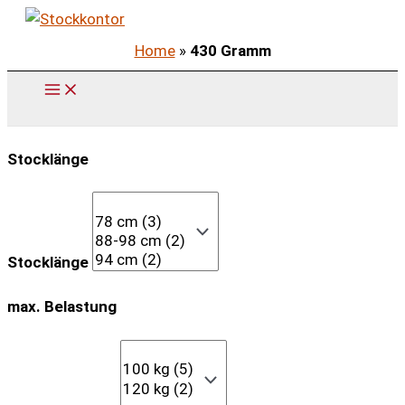
Zum
Inhalt
Home
»
430 Gramm
springen
Stocklänge
Stocklänge
max. Belastung