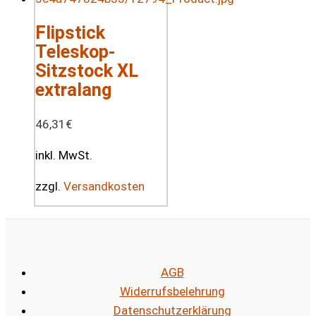
Flipstick
Teleskop-
Sitzstock XL
extralang
46,31
€
inkl. MwSt.
zzgl.
Versandkosten
AGB
Widerrufsbelehrung
Datenschutzerklärung