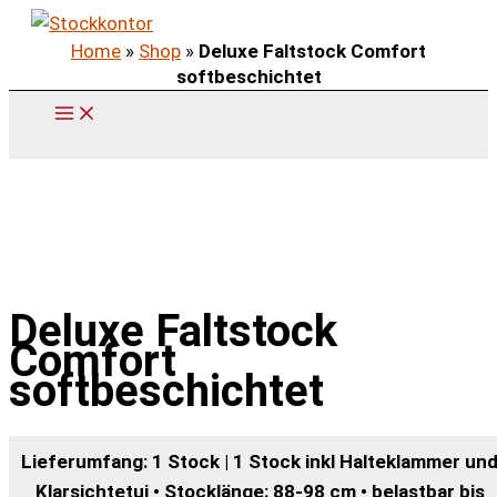
Zum
Home
»
Shop
»
Deluxe Faltstock Comfort
Inhalt
softbeschichtet
springen
Deluxe Faltstock
Comfort
softbeschichtet
Lieferumfang: 1 Stock | 1 Stock inkl Halteklammer un
Klarsichtetui • Stocklänge: 88-98 cm • belastbar bis