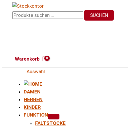
Zum
Inhalt
Suchen
SUCHEN
springen
nach:
Warenkorb
Auswahl
DAMEN
HERREN
KINDER
FUNKTION
FALTSTÖCKE