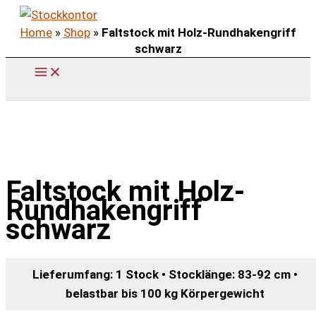
Zum
Home
»
Shop
»
Faltstock mit Holz-Rundhakengriff
Inhalt
schwarz
springen
Faltstock mit Holz-
Rundhakengriff
schwarz
Lieferumfang: 1 Stock • Stocklänge: 83-92 cm •
belastbar bis 100 kg Körpergewicht