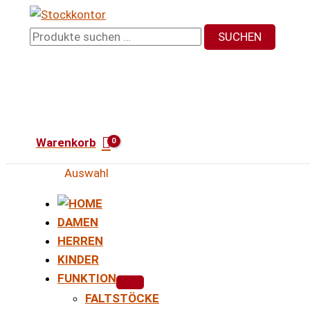
Zum
Inhalt
Suchen
SUCHEN
springen
nach:
Warenkorb
Auswahl
DAMEN
HERREN
KINDER
FUNKTION
FALTSTÖCKE