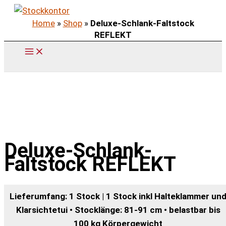
Zum
Home
»
Shop
»
Deluxe-Schlank-Faltstock
Inhalt
REFLEKT
springen
Deluxe-Schlank-
Faltstock REFLEKT
Lieferumfang: 1 Stock | 1 Stock inkl Halteklammer un
Klarsichtetui • Stocklänge: 81-91 cm • belastbar bis
100 kg Körpergewicht