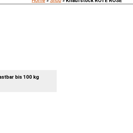
Home
»
Shop
»
Knaufstock ROTE ROSE
astbar bis 100 kg