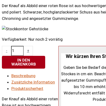
Der Knauf als Abbild einer roten Rose ist aus hochwerti
und poliert. Schwarzer, hochglanzlackierter Schuss aus he
Chromring und angesetzter Gummizwinge.
Verfügbarkeit:
Nur noch 2 vorrätig
Knaufstock
-
+
ROTE
Wir kürzen Ihren S
IN DEN
ROSE
WARENKORB
Geben Sie bei Bedarf d
Menge
Stockes in cm ein. Beacht
Beschreibung
aufgesetzter Gummipuff
Zusätzliche Information
bis 10 mm erhöht
Produktsicherheit
Widerrufsrecht entfällt 
Der Knauf als Abbild einer roten
Produk
Rose ist aus hochwertigem