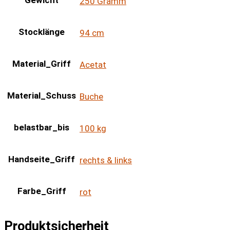
Gewicht
250 Gramm
Stocklänge
94 cm
Material_Griff
Acetat
Material_Schuss
Buche
belastbar_bis
100 kg
Handseite_Griff
rechts & links
Farbe_Griff
rot
Produktsicherheit