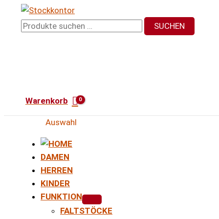
Zum
Inhalt
Suchen
SUCHEN
springen
nach:
Warenkorb
Auswahl
DAMEN
HERREN
KINDER
FUNKTION
FALTSTÖCKE