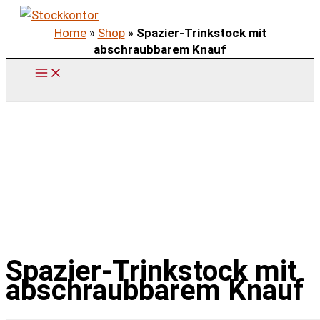
Zum
Home
»
Shop
»
Spazier-Trinkstock mit
Inhalt
abschraubbarem Knauf
springen
Spazier-Trinkstock mit
abschraubbarem Knauf