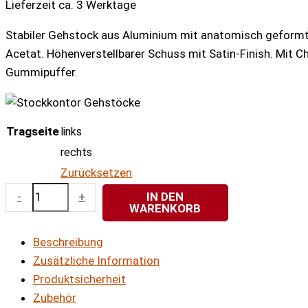
Lieferzeit ca. 3 Werktage
Stabiler Gehstock aus Aluminium mit anatomisch geform
Acetat. Höhenverstellbarer Schuss mit Satin-Finish. Mit 
Gummipuffer.
Tragseite
links
rechts
Zurücksetzen
Relax-
-
+
IN DEN
WARENKORB
Stock
PERLMUTT
Beschreibung
RUBIN
Zusätzliche Information
anatomisch
Produktsicherheit
Menge
Zubehör