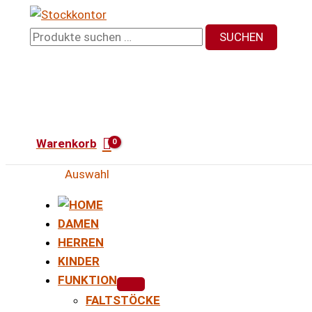
Zum
Inhalt
Suchen
SUCHEN
springen
nach:
Warenkorb
Auswahl
DAMEN
HERREN
KINDER
FUNKTION
FALTSTÖCKE