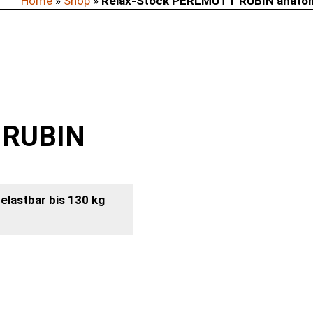
Home
»
Shop
»
Relax-Stock PERLMUTT RUBIN anato
 RUBIN
elastbar bis 130 kg