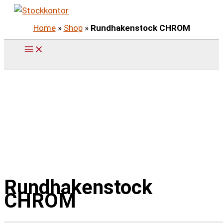
Zum
Inhalt
Home
»
Shop
»
Rundhakenstock CHROM
springen
Rundhakenstock
CHROM