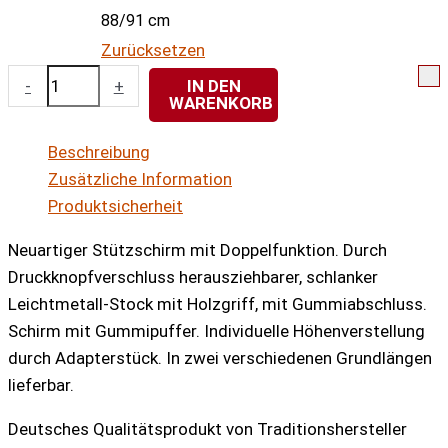
88/91 cm
Zurücksetzen
Stützschirm
-
+
IN DEN
WARENKORB
und
Gehstock
Beschreibung
Safebrella
Zusätzliche Information
Duo
Produktsicherheit
braun-
kariert
Neuartiger Stützschirm mit Doppelfunktion. Durch
Menge
Druckknopfverschluss herausziehbarer, schlanker
Leichtmetall-Stock mit Holzgriff, mit Gummiabschluss.
Schirm mit Gummipuffer. Individuelle Höhenverstellung
durch Adapterstück. In zwei verschiedenen Grundlängen
lieferbar.
Deutsches Qualitätsprodukt von Traditionshersteller