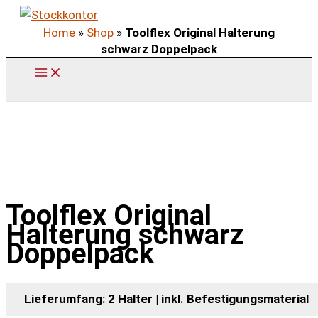
Zum
Home
»
Shop
»
Toolflex Original Halterung
Inhalt
schwarz Doppelpack
springen
Toolflex Original
Halterung schwarz
Doppelpack
Lieferumfang: 2 Halter | inkl. Befestigungsmaterial