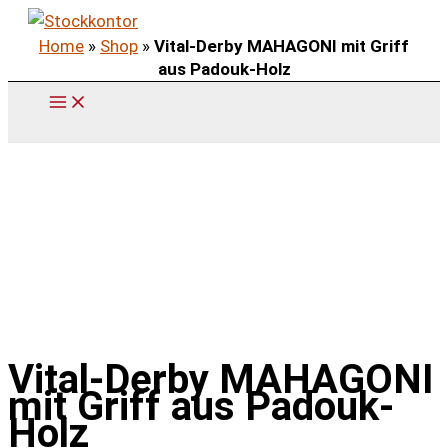
Zum
Home
»
Shop
»
Vital-Derby MAHAGONI mit Griff
Inhalt
aus Padouk-Holz
springen
Vital-Derby MAHAGONI
mit Griff aus Padouk-
Holz