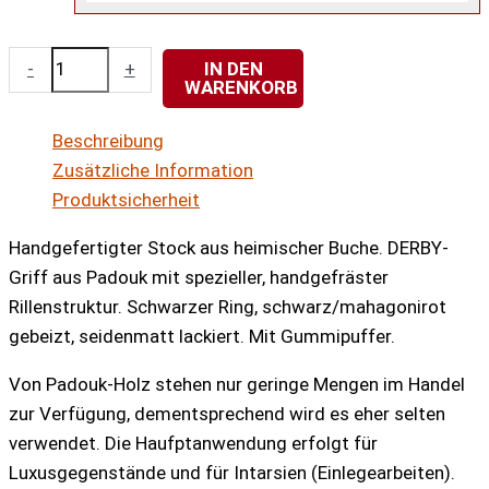
Vital-
-
+
IN DEN
WARENKORB
Derby
MAHAGONI
Beschreibung
mit
Zusätzliche Information
Griff
Produktsicherheit
aus
Padouk-
Handgefertigter Stock aus heimischer Buche. DERBY-
Holz
Griff aus Padouk mit spezieller, handgefräster
Menge
Rillenstruktur. Schwarzer Ring, schwarz/mahagonirot
gebeizt, seidenmatt lackiert. Mit Gummipuffer.
Von Padouk-Holz stehen nur geringe Mengen im Handel
zur Verfügung, dementsprechend wird es eher selten
verwendet. Die Haufptanwendung erfolgt für
Luxusgegenstände und für Intarsien (Einlegearbeiten).